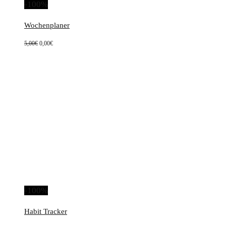
-100%
Wochenplaner
Ursprünglicher
Aktueller
5,00
€
0,00
€
Preis
Preis
war:
ist:
5,00€
0,00€.
-100%
Habit Tracker