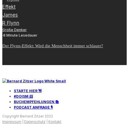
Große Denker
·
8 Minute Lesedauer
Der Flynn-Effekt: Wird die Menschheit immer schlauer?
STARTE HIER 👋
#DOISM 📨
BUCHEMPFEHLUNGEN 📚
PODCAST ANFRAGE 🎙️
Copyright Bernard Zitzer 2022
Impressum
|
Datenschutz
|
Kontakt