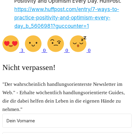
Positivity and Optimism Every Day. HuffPost.
https://www.huffpost.com/entry/7-ways-to-
practice-positivity-and-optimism-every-
day_b_5606981?guccounter=1
3
0
0
0
Nicht verpassen!
"Der wahrscheinlich handlungsorienterste Newsletter im
Web." - Erhalte wöchentlich handlungsorientierte Guides,
die dir dabei helfen dein Leben in die eigenen Hände zu
nehmen."