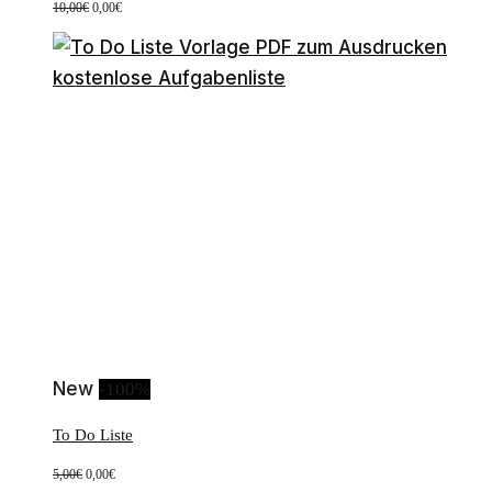
Ursprünglicher
Aktueller
10,00
€
0,00
€
Preis
Preis
war:
ist:
10,00€
0,00€.
New
-100%
To Do Liste
Ursprünglicher
Aktueller
5,00
€
0,00
€