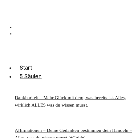
Start
5 Säulen
Dankbarkeit – Mehr Glück mit dem, was bereits ist. Alles,
wirklich ALLES was du wissen musst.
Affirmationen – Deine Gedanken bestimmen dein Handeln –
Alles, was du wissen musst [+Guide]