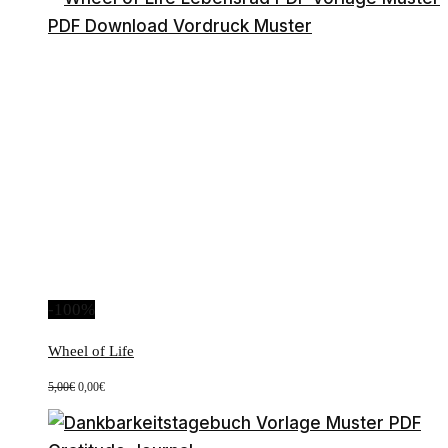
-100%
Wheel of Life
Ursprünglicher
Aktueller
5,00
€
0,00
€
Preis
Preis
war:
ist:
5,00€
0,00€.