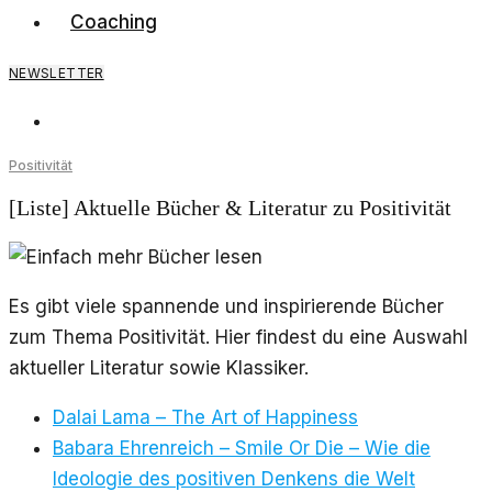
Preis
Preis
Coaching
war:
ist:
5,00€
0,00€.
NEWSLETTER
Positivität
[Liste] Aktuelle Bücher & Literatur zu Positivität
Es gibt viele spannende und inspirierende Bücher
zum Thema Positivität. Hier findest du eine Auswahl
aktueller Literatur sowie Klassiker.
Dalai Lama – The Art of Happiness
Babara Ehrenreich – Smile Or Die – Wie die
Ideologie des positiven Denkens die Welt