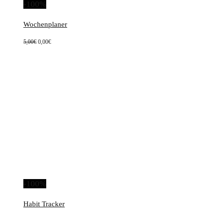
-100%
Wochenplaner
Ursprünglicher
Aktueller
5,00
€
0,00
€
Preis
Preis
war:
ist:
5,00€
0,00€.
-100%
Habit Tracker