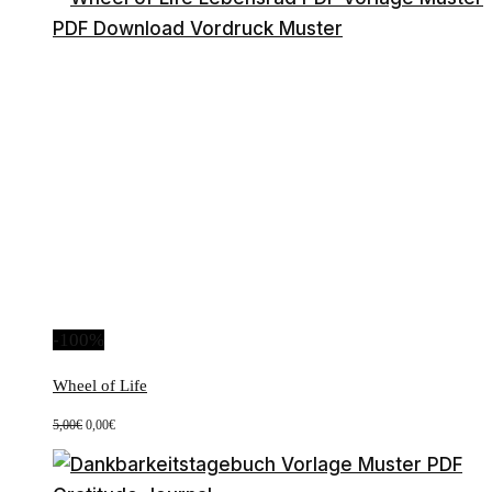
-100%
Wheel of Life
Ursprünglicher
Aktueller
5,00
€
0,00
€
Preis
Preis
war:
ist:
5,00€
0,00€.