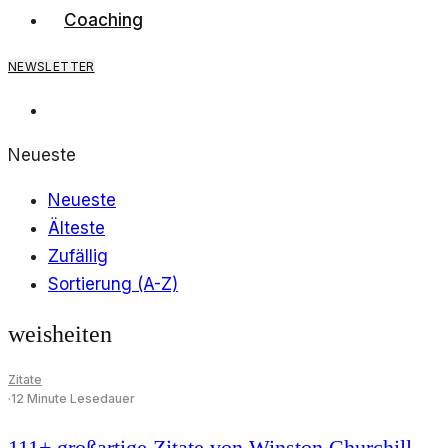
Preis
Preis
Coaching
war:
ist:
5,00€
0,00€.
NEWSLETTER
Neueste
Neueste
Älteste
Zufällig
Sortierung (A-Z)
weisheiten
Zitate
·
12 Minute Lesedauer
111+ großartige Zitate von Winston Churchill