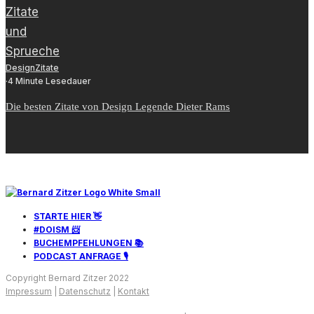
Design
Zitate
·
4 Minute Lesedauer
Die besten Zitate von Design Legende Dieter Rams
STARTE HIER 👋
#DOISM 📨
BUCHEMPFEHLUNGEN 📚
PODCAST ANFRAGE 🎙️
Copyright Bernard Zitzer 2022
Impressum
|
Datenschutz
|
Kontakt