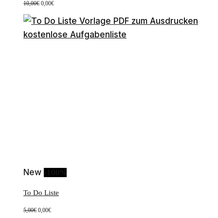
Ursprünglicher
Aktueller
10,00
€
0,00
€
Preis
Preis
war:
ist:
10,00€
0,00€.
New
-100%
To Do Liste
Ursprünglicher
Aktueller
5,00
€
0,00
€