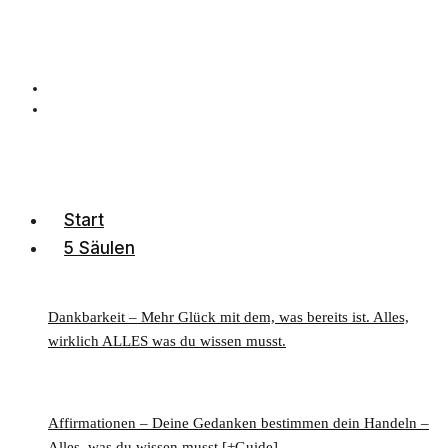
Start
5 Säulen
Dankbarkeit – Mehr Glück mit dem, was bereits ist. Alles,
wirklich ALLES was du wissen musst.
Affirmationen – Deine Gedanken bestimmen dein Handeln –
Alles, was du wissen musst [+Guide]