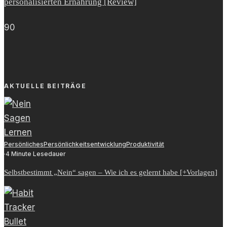
personalisierten Ernährung [Review]
90
AKTUELLE BEITRÄGE
Persönliches
Persönlichkeitsentwicklung
Produktivität
·
4 Minute Lesedauer
Selbstbestimmt „Nein“ sagen – Wie ich es gelernt habe [+Vorlagen]