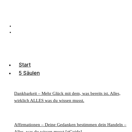
Start
5 Säulen
Dankbarkeit – Mehr Glück mit dem, was bereits ist. Alles,
wirklich ALLES was du wissen musst.
Affirmationen – Deine Gedanken bestimmen dein Handeln –
Alles, was du wissen musst [+Guide]