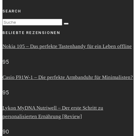
SEARCH
BELIEBTE REZENSIONEN
Nokia 105 – Das perfekte Tastenhandy für ein Leben offline
95
Casio F91W-1 – Die perfekte Armbanduhr für Minimalisten?
95
Lykon MyDNA Nutriwell – Der erste Schritt zu
personalisierten Ernährung [Review]
90