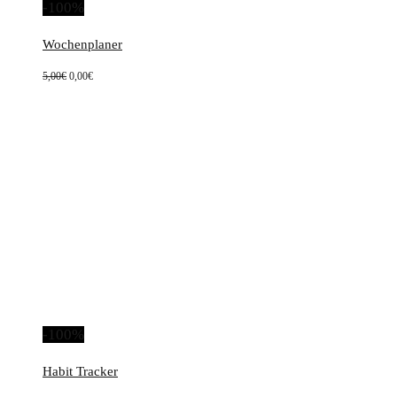
-100%
Wochenplaner
Ursprünglicher
Aktueller
5,00
€
0,00
€
Preis
Preis
war:
ist:
5,00€
0,00€.
-100%
Habit Tracker