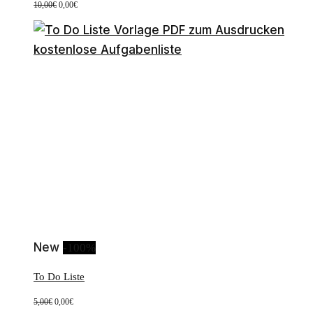
Ursprünglicher
Aktueller
10,00
€
0,00
€
Preis
Preis
war:
ist:
10,00€
0,00€.
New
-100%
To Do Liste
Ursprünglicher
Aktueller
5,00
€
0,00
€