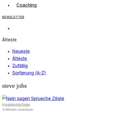
Preis
Preis
Coaching
war:
ist:
5,00€
0,00€.
NEWSLETTER
Älteste
Neueste
Älteste
Zufällig
Sortierung (A-Z)
steve jobs
Produktivität
Zitate
·
4 Minute Lesedauer