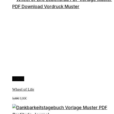
-100%
Wheel of Life
Ursprünglicher
Aktueller
5,00
€
0,00
€
Preis
Preis
war:
ist:
5,00€
0,00€.